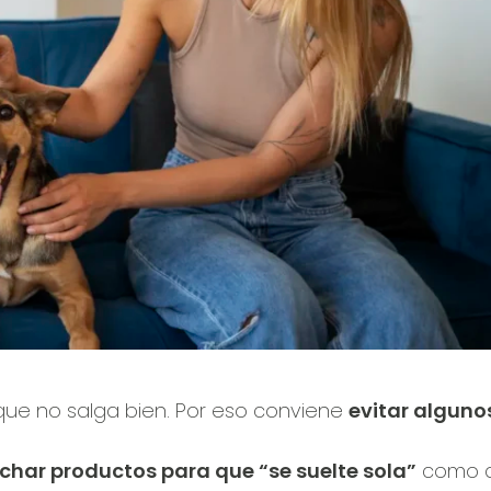
 que no salga bien. Por eso conviene
evitar alguno
char productos para que “se suelte sola”
como ac