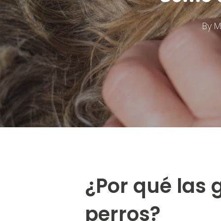
By
M
¿Por qué las
perros?