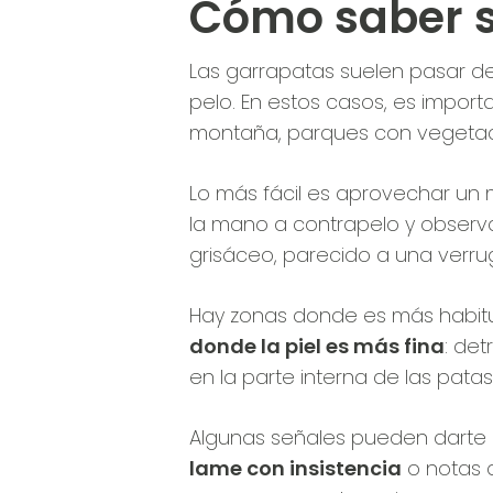
Cómo saber si
Las garrapatas suelen pasar de
pelo. En estos casos, es import
montaña, parques con vegetaci
Lo más fácil es aprovechar un m
la mano a contrapelo y observa
grisáceo, parecido a una verrugui
Hay zonas donde es más habitu
donde la piel es más fina
: det
en la parte interna de las patas
Algunas señales pueden darte pi
lame con insistencia
o notas 