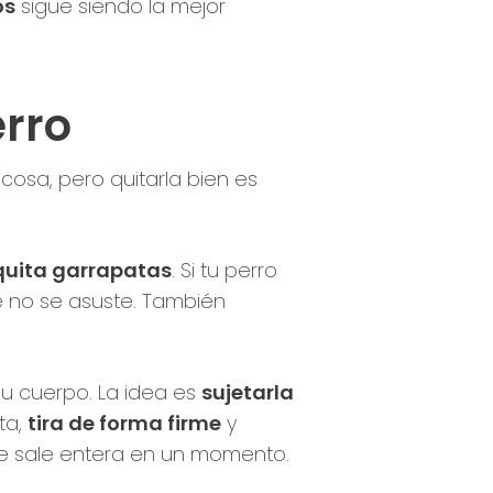
os
sigue siendo la mejor
rro
cosa, pero quitarla bien es
uita garrapatas
. Si tu perro
e no se asuste. También
 su cuerpo. La idea es
sujetarla
ta,
tira de forma firme
y
ente sale entera en un momento.