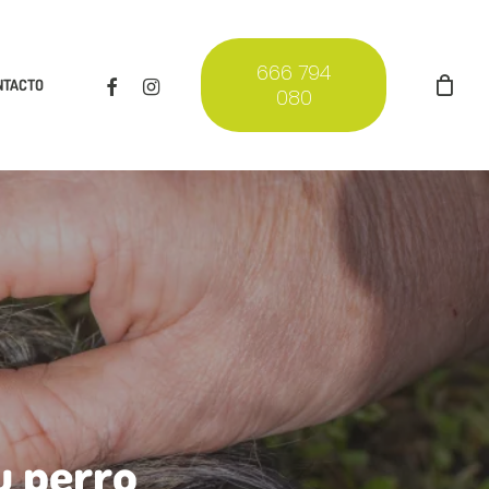
666 794
FACEBOOK
INSTAGRAM
NTACTO
080
u perro