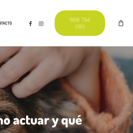
666 794
FACEBOOK
INSTAGRAM
NTACTO
080
o actuar y qué