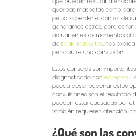
que pueden resultar aterradore
queridas mascotas como para n
peludito perder el control de 
generarnos estrés, pero es f
actuar en estos momentos crític
de
Koala Mascotas
, nos explica
perro sufre una convulsión.
Estos consejos son importantes 
diagnosticado con
epilepsia
u 
pueda desencadenar estos epis
convulsiones son el resultado d
pueden estar causadas por otr
también requieren atención in
¿Qué son las con