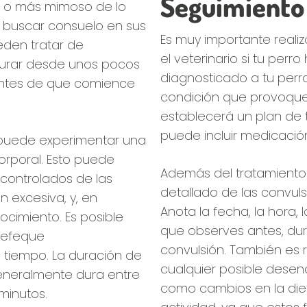
Seguimiento
o, o más mimoso de lo
 buscar consuelo en sus
Es muy importante reali
eden tratar de
el veterinario si tu perr
durar desde unos pocos
diagnosticado a tu perr
antes de que comience
condición que provoque 
establecerá un plan de
puede incluir medicació
o puede experimentar una
orporal. Esto puede
Además del tratamiento 
ncontrolados de las
detallado de las convuls
ón excesiva, y, en
Anota la fecha, la hora,
ocimiento. Es posible
que observes antes, du
 defeque
convulsión. También es
 tiempo. La duración de
cualquier posible dese
generalmente dura entre
como cambios en la dieta
minutos.