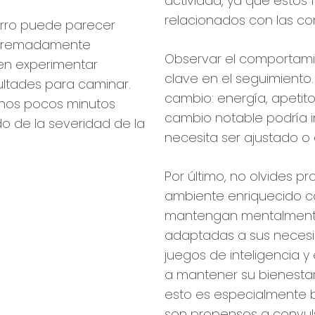
actividad, ya que estos
relacionados con las co
erro puede parecer
extremadamente
Observar el comportami
en experimentar
clave en el seguimiento.
ultades para caminar.
cambio: energía, apetit
unos pocos minutos
cambio notable podría i
o de la severidad de la
necesita ser ajustado o
Por último, no olvides pr
ambiente enriquecido c
mantengan mentalmente 
adaptadas a sus necesi
juegos de inteligencia
y 
a mantener su bienestar 
esto es especialmente b
son propensos a convul