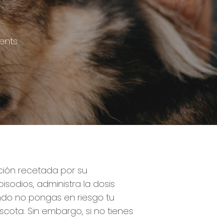
ents
ación recetada por su
isodios, administra la dosis
ndo no pongas en riesgo tu
scota. Sin embargo, si no tienes