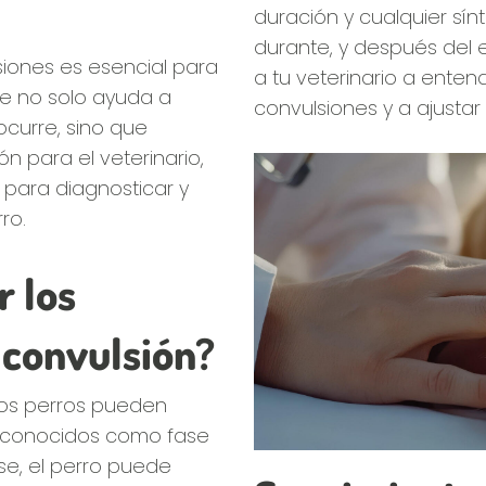
duración y cualquier sí
durante, y después del e
siones es esencial para
a tu veterinario a enten
e no solo ayuda a
convulsiones y a ajustar 
ocurre, sino que
n para el veterinario,
 para diagnosticar y
ro.
 los
 convulsión?
nos perros pueden
a conocidos como fase
ase, el perro puede