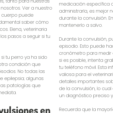
s, tanto para nuestras
medicación específica 
osotros. Ver a nuestro
administrarla, es mejor 
su cuerpo puede
durante la convulsión. En
undamental saber cómo
mantenerlo a salvo.
os. Elena, veterinaria
 los pasos a seguir si tu
Durante la convulsión, p
episodio. Esto puede hac
cronómetro para medir 
si tu perro ya ha sido
si es posible, intenta g
otra condición que
tu teléfono móvil. Esta 
odios. No todas las
valiosa para el veterina
e epilepsia; algunas
detalles importantes sob
as patologías que
de la convulsión, lo cua
mediata.
un diagnóstico preciso y 
vulsiones en
Recuerda que la mayorí