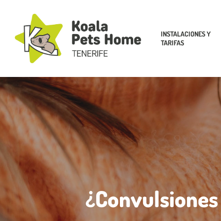
Skip
to
main
INSTALACIONES Y
TARIFAS
content
¿Convulsiones