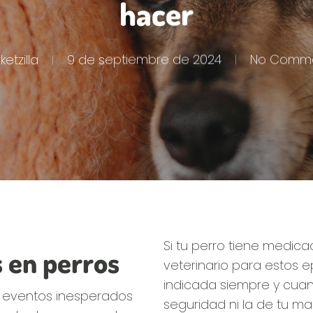
hacer
etzilla
9 de septiembre de 2024
No Comm
Si tu perro tiene medic
 en perros
veterinario para estos ep
indicada siempre y cua
n eventos inesperados
seguridad ni la de tu ma