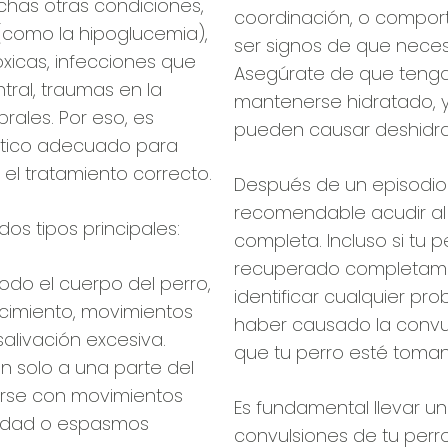
chas otras condiciones,
coordinación, o comport
como la hipoglucemia),
ser signos de que necesi
óxicas, infecciones que
Asegúrate de que teng
tral, traumas en la
mantenerse hidratado, y
rales. Por eso, es
pueden causar deshidra
stico adecuado para
el tratamiento correcto.
Después de un episodio 
recomendable acudir al 
os tipos principales:
completa. Incluso si tu
recuperado completame
odo el cuerpo del perro,
identificar cualquier p
imiento, movimientos
haber causado la convul
salivación excesiva.
que tu perro esté toma
n solo a una parte del
rse con movimientos
Es fundamental llevar un
midad o espasmos
convulsiones de tu perro