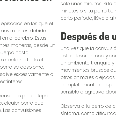
solo unos minutos. Si la
minutos o si tu perro ti
corto período, llévalo a
episodios en los que el
s movimientos debido a
Después de u
 en el cerebro. Estas
entes maneras, desde un
Una vez que la convulsi
cuerpo hasta
estar desorientado y c
e afectan a todo el
un ambiente tranquilo y 
perro se desplome,
movimientos bruscos qu
 salive excesivamente o
otros animales alejados
esfínteres.
completamente recuper
sensible o agresivo debi
causadas por epilepsia.
cualquier perro que
Observa a tu perro de c
o. Las convulsiones
síntoma, como dificulta