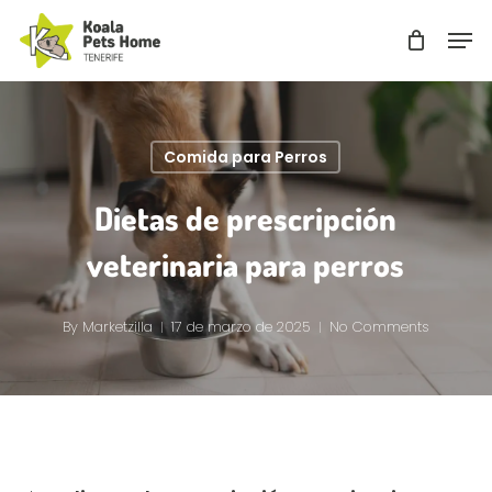
Skip
Men
to
Close
main
Menu
content
Comida para Perros
Dietas de prescripción
veterinaria para perros
By
Marketzilla
17 de marzo de 2025
No Comments