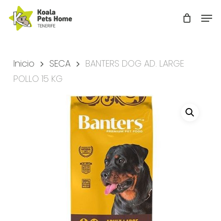
Skip
Men
to
Close
main
Menu
content
Inicio
SECA
BANTERS DOG AD. LARGE
POLLO 15 KG