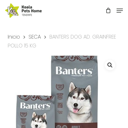
Skip
Men
to
Close
main
Menu
content
Inicio
SECA
BANTERS DOG AD. GRAINFREE
POLLO 15 KG